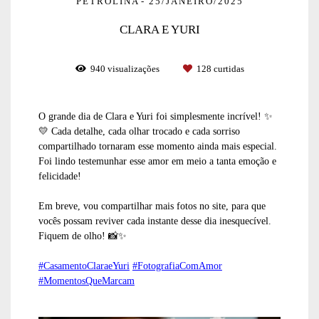
PETROLINA
25/JANEIRO/2025
CLARA E YURI
940
visualizações
128
curtidas
O grande dia de Clara e Yuri foi simplesmente incrível! ✨
💛 Cada detalhe, cada olhar trocado e cada sorriso
compartilhado tornaram esse momento ainda mais especial.
Foi lindo testemunhar esse amor em meio a tanta emoção e
felicidade!
Em breve, vou compartilhar mais fotos no site, para que
vocês possam reviver cada instante desse dia inesquecível.
Fiquem de olho! 📸✨
#CasamentoClaraeYuri
#FotografiaComAmor
#MomentosQueMarcam